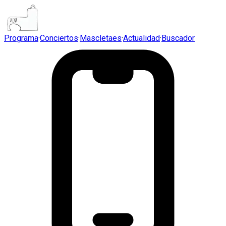
Programa
·
Conciertos
·
Mascletaes
·
Actualidad
·
Buscador